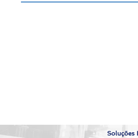
Para falar conosco envie um email para
contato@4sr.com.br
ou, se preferir, preencha o form
ao lado com seus dados.
Soluções I