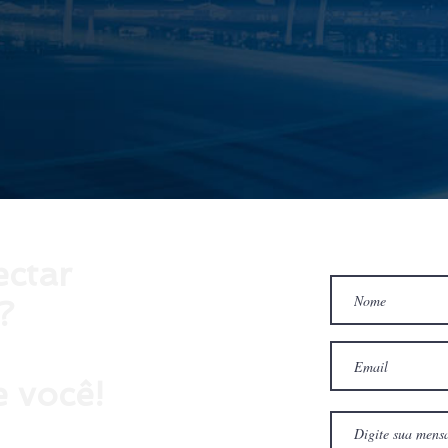
ectar
?
 você!