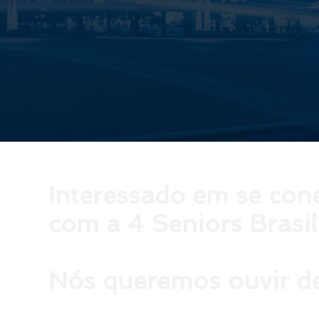
Interessado em se con
com a 4 Seniors Brasil
Nós queremos ouvir de