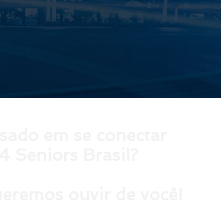
ssado em se conectar
4 Seniors Brasil?
eremos ouvir de você!