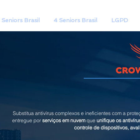
 Seniors Brasil
4 Seniors Brasil
LGPD
Substitua antivírus complexos e ineficientes com a prot
entregue por
serviços em nuvem
que
unifique os antivíru
controle de dispositivos, ava