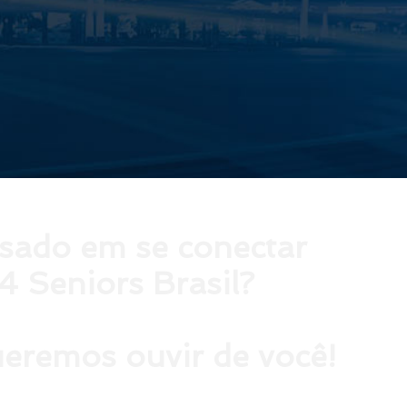
ssado em se conectar
4 Seniors Brasil?
eremos ouvir de você!