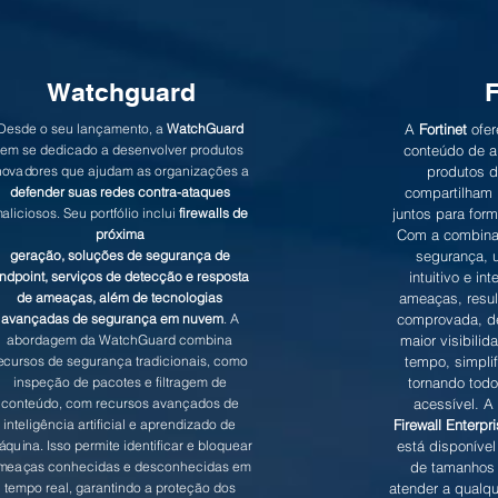
Watchguard
F
Desde o seu lançamento, a
WatchGuard
A
Fortinet
ofe
tem se dedicado a desenvolver produtos
conteúdo de a
novadores que ajudam as organizações a
produtos 
defender suas redes contra-ataques
compartilham 
aliciosos. Seu portfólio inclui
firewalls de
juntos para for
próxima
Com a combina
geração, soluções de segurança de
segurança, 
ndpoint, serviços de detecção e resposta
intuitivo e in
de ameaças, além de tecnologias
ameaças, resu
avançadas de segurança em nuvem
. A
comprovada, d
abordagem da WatchGuard combina
maior visibili
ecursos de segurança tradicionais, como
tempo, simpli
inspeção de pacotes e filtragem de
tornando todo
conteúdo, com recursos avançados de
acessível. A
inteligência artificial e aprendizado de
Firewall Enterpr
quina. Isso permite identificar e bloquear
está disponíve
meaças conhecidas e desconhecidas em
de tamanhos 
tempo real, garantindo a proteção dos
atender a qualq