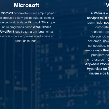
Microsoft
A
Microsoft
desenvolveu uma ampla gama
A
VMware
é 
e produtos e serviços populares, como a
serviços multi-
uíte de produtividade
Microsoft Office
, que
permitindo
ino
inclui programas como
Word, Excel e
corporati
PowerPoint
, que se tornaram ferramentas
necessidade
ssenciais para empresas e indivíduos ao
oferecendo u
redor do mundo.
acelerar a ino
concessões, n
empresas a
flex
precisam par
empresa com
Anywhere Works
Hypervisor de D
nuvem e de b