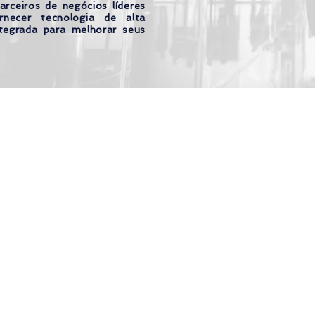
arceiros de negócios líderes
necer tecnologia de alta
tegrada para melhorar seus
or 4Seniors Brasil |
Política de privacidad
|
To