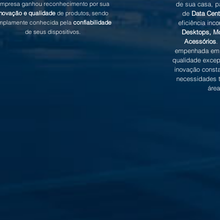
mpresa ganhou reconhecimento por sua
de sua casa, p
inovação e qualidade
de produtos, sendo
de
Data Cent
mplamente conhecida pela
confiabilidade
eficiência in
de seus dispositivos.
Desktops, Mo
Acessórios
.
empenhada em 
qualidade excep
inovação consta
necessidades 
área