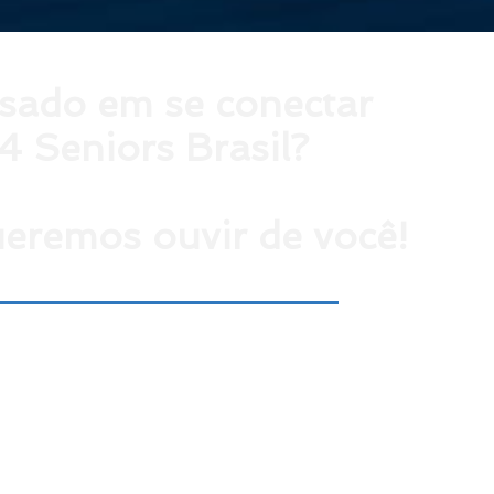
ssado em se conectar
4 Seniors Brasil?
eremos ouvir de você!
tarnos envíe un correo electrónico a
contato@4sr.com.br
,
e, complete el siguiente formulario con
sus datos.