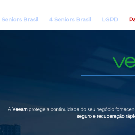
 Seniors Brasil
4 Seniors Brasil
LGPD
Pa
A
Veeam
protege a continuidade do seu negócio fornece
seguro e recuperação rápi