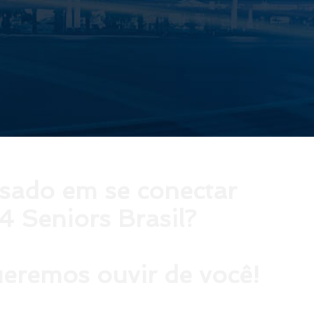
ssado em se conectar
4 Seniors Brasil?
eremos ouvir de você!