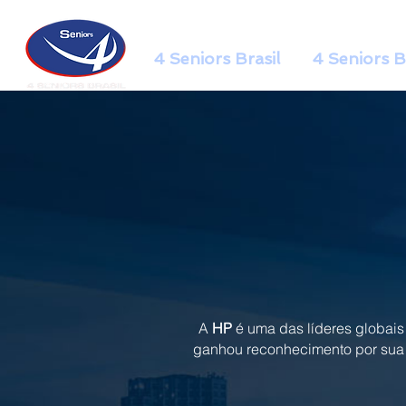
4 Seniors Brasil
4 Seniors B
A
HP
é uma das líderes globai
ganhou reconhecimento por su