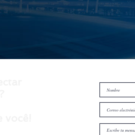
ectar
?
 você!