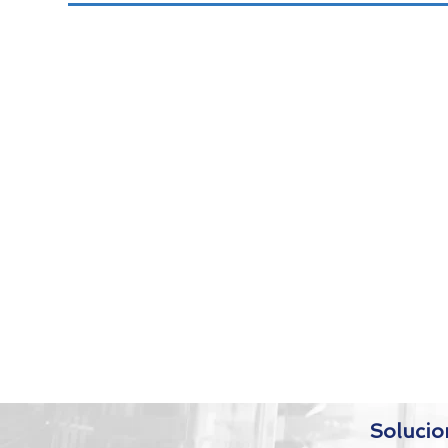
Para contactarnos envíe un correo electróni
contato@4sr.com.br
,
si lo prefiere, complete el siguiente formulari
sus datos.
Solucio