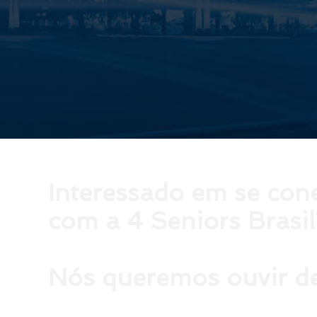
Interessado em se con
com a 4 Seniors Brasil
Nós queremos ouvir de