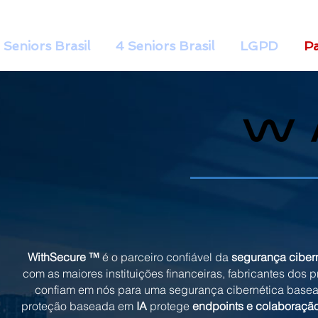
 Seniors Brasil
4 Seniors Brasil
LGPD
Pa
WithSecure ™
é o parceiro confiável da
segurança ciber
com as maiores instituições financeiras, fabricantes do
confiam em nós para uma segurança cibernética basead
proteção baseada em
IA
protege
endpoints e colaboraç