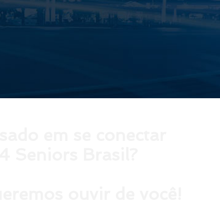
ssado em se conectar
4 Seniors Brasil?
eremos ouvir de você!