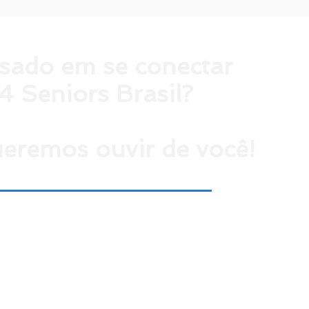
ssado em se conectar
4 Seniors Brasil?
eremos ouvir de você!
tarnos envíe un correo electrónico a
contato@4sr.com.br
,
e, complete el siguiente formulario con
sus datos.