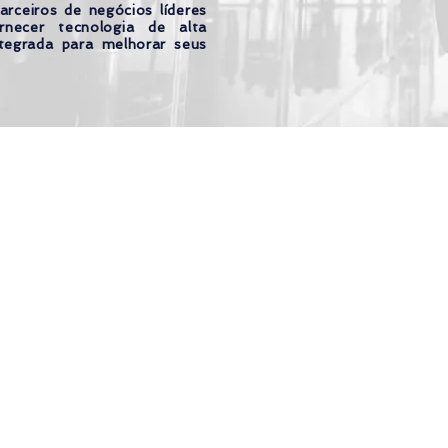
arceiros de negócios líderes
necer tecnologia de alta
tegrada para melhorar seus
or 4Seniors Brasil |
Política de privacidad
|
To